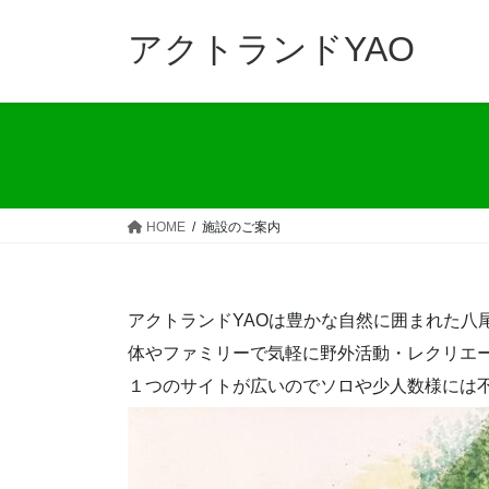
コ
ナ
ン
ビ
アクトランドYAO
テ
ゲ
ン
ー
ツ
シ
へ
ョ
ス
ン
キ
に
ッ
移
HOME
施設のご案内
プ
動
アクトランドYAOは豊かな自然に囲まれた八
体やファミリーで気軽に野外活動・レクリエ
１つのサイトが広いのでソロや少人数様には