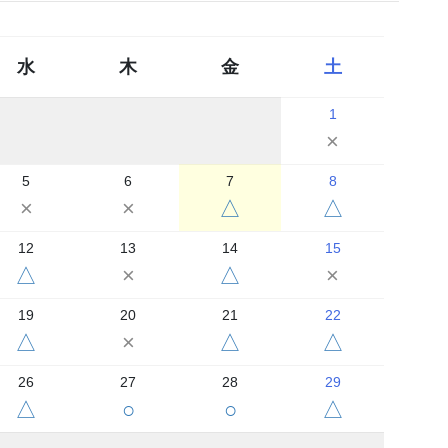
水
木
金
土
1
×
5
6
7
8
×
×
△
△
12
13
14
15
△
×
△
×
19
20
21
22
△
×
△
△
26
27
28
29
△
○
○
△