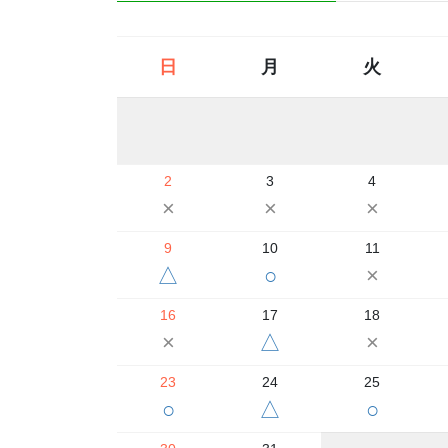
日
月
火
2
3
4
×
×
×
9
10
11
△
○
×
16
17
18
×
△
×
23
24
25
○
△
○