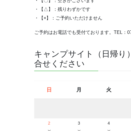
・【〇】：空きがございます
・【△】：残りわずかです
・【×】：ご予約いただけません
ご予約はお電話でも受付ております。TEL：072
キャンプサイト（日帰り
合せください
日
月
火
2
3
4