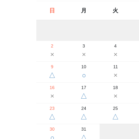
日
月
火
2
3
4
×
×
×
9
10
11
△
○
×
16
17
18
×
△
×
23
24
25
△
△
△
30
31
○
△