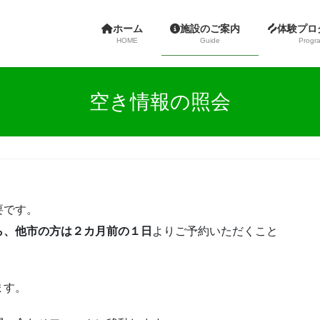
ホーム
施設のご案内
体験プ
HOME
Guide
Progr
空き情報の照会
要です。
ら、他市の方は２カ月前の１日
よりご予約いただくこと
ます。