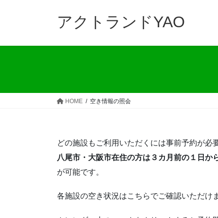
コ
ナ
ン
ビ
アクトランドYAO
テ
ゲ
ン
ー
ツ
シ
へ
ョ
ス
ン
キ
に
ッ
移
HOME
空き情報の照会
プ
動
どの施設もご利用いただくには事前予約が必
八尾市・大阪市在住の方は３カ月前の１日か
が可能です。
各施設の空き状況はこちらでご確認いただけ