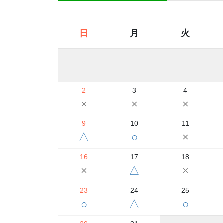
日
月
火
2
3
4
×
×
×
9
10
11
△
○
×
16
17
18
×
△
×
23
24
25
○
△
○