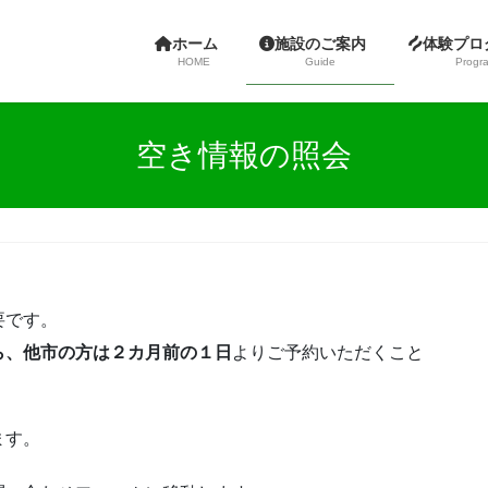
ホーム
施設のご案内
体験プ
HOME
Guide
Progr
空き情報の照会
要です。
ら、他市の方は２カ月前の１日
よりご予約いただくこと
ます。