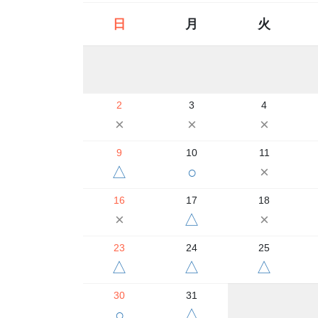
日
月
火
2
3
4
×
×
×
9
10
11
△
○
×
16
17
18
×
△
×
23
24
25
△
△
△
30
31
○
△