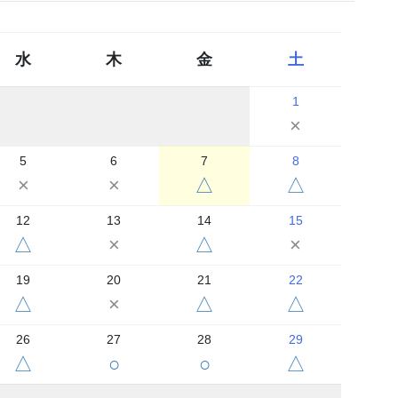
水
木
金
土
1
×
5
6
7
8
×
×
△
△
12
13
14
15
△
×
△
×
19
20
21
22
△
×
△
△
26
27
28
29
△
○
○
△