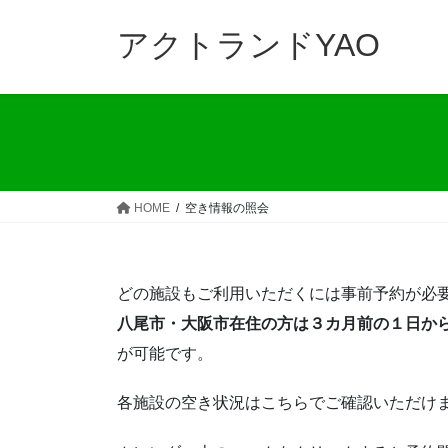
コ
ナ
ン
ビ
アクトランドYAO
テ
ゲ
ン
ー
ツ
シ
へ
ョ
ス
ン
キ
に
ッ
移
HOME
空き情報の照会
プ
動
どの施設もご利用いただくには事前予約が必
八尾市・大阪市在住の方は３カ月前の１日か
が可能です。
各施設の空き状況はこちらでご確認いただけ