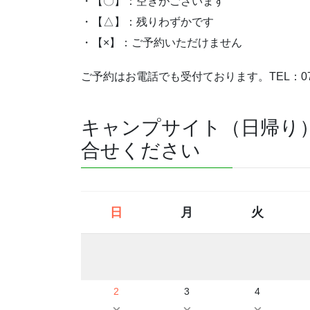
・【〇】：空きがございます
・【△】：残りわずかです
・【×】：ご予約いただけません
ご予約はお電話でも受付ております。TEL：072
キャンプサイト（日帰り
合せください
日
月
火
2
3
4