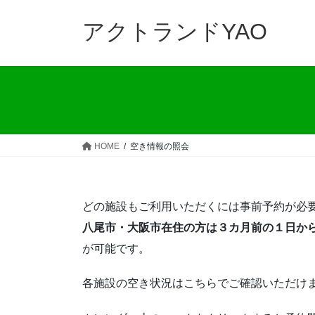
コ
ナ
ン
ビ
アクトランドYAO
テ
ゲ
ン
ー
ツ
シ
へ
ョ
ス
ン
キ
に
ッ
移
HOME
空き情報の照会
プ
動
どの施設もご利用いただくには事前予約が必
八尾市・大阪市在住の方は３カ月前の１日か
が可能です。
各施設の空き状況はこちらでご確認いただけ