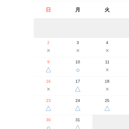
日
月
火
2
3
4
×
×
×
9
10
11
△
○
×
16
17
18
×
△
×
23
24
25
△
△
△
30
31
○
△