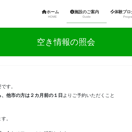
ホーム
施設のご案内
体験プ
HOME
Guide
Progr
空き情報の照会
要です。
ら、他市の方は２カ月前の１日
よりご予約いただくこと
ます。