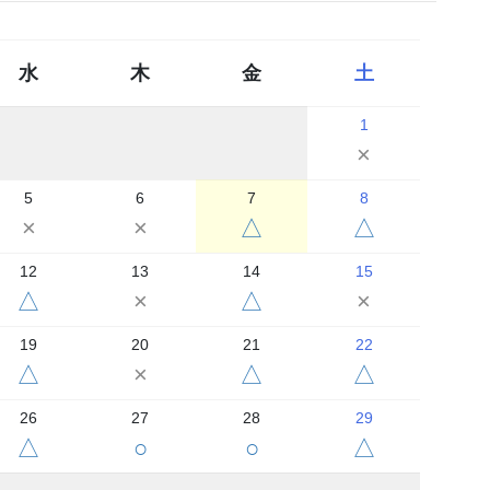
水
木
金
土
1
×
5
6
7
8
×
×
△
△
12
13
14
15
△
×
△
×
19
20
21
22
△
×
△
△
26
27
28
29
△
○
○
△