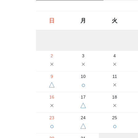
日
月
火
2
3
4
×
×
×
9
10
11
△
○
×
16
17
18
×
△
×
23
24
25
○
△
○