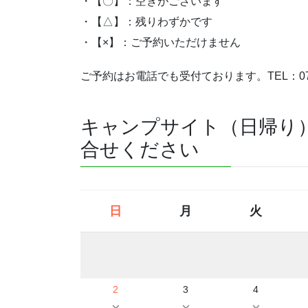
・【〇】：空きがございます
・【△】：残りわずかです
・【×】：ご予約いただけません
ご予約はお電話でも受付ております。TEL：072
キャンプサイト（日帰り
合せください
日
月
火
2
3
4